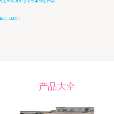
居之水枢纽实连绿纽带线必传承。
t/38.html
产品大全