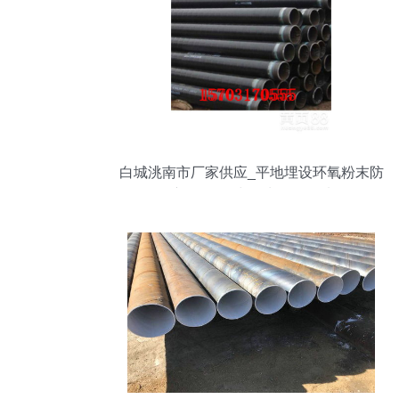
白城洮南市厂家供应_平地埋设环氧粉末防
腐钢管_无毒饮水管道首选