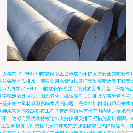
毒饮水IPN8710防腐钢管正逐步成为守护水质安全的核心材料
能备受市政排水、新建饮用水管道以及旧管道翻新改造工程青睐。
特性\n无毒饮水IPN8710防腐钢管专注于绝对的无毒无害，严
化学稳定的外层抵抗阳光老化、机械穿刺，这兼具坚实管道性与
极是未发生量材质源影响水况的问题，完全可以输送自用自来水
质纯水管道的稳定衔接工程首选建包结构需求范围内满足要求符
唯一达标方案优质持续输出支持多项安排工程措施基础保障。\n\
久扩卫公同服务用标准提供最常规形式的强配防腐阻氧降解隔离工