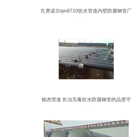
扎赉诺尔ipn8710饮水管道内壁防腐钢管厂
家直销价格
铭杰管道 长治无毒饮水防腐钢管的品质守
护者