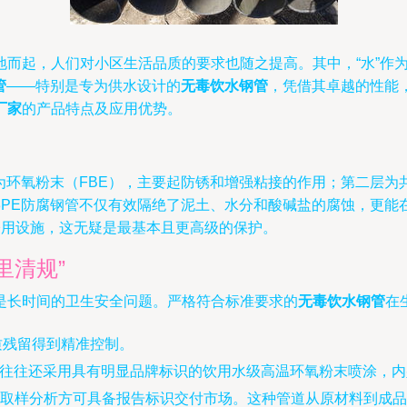
地而起，人们对小区生活品质的要求也随之提高。其中，“水”作
管
——特别是专为供水设计的
无毒饮水钢管
，凭借其卓越的性能
厂家
的产品特点及应用优势。
为环氧粉末（FBE），主要起防锈和增强粘接的作用；第二层为
3PE防腐钢管不仅有效隔绝了泥土、水分和酸碱盐的腐蚀，更能
的公用设施，这无疑是最基本且更高级的保护。
里清规”
是长时间的卫生安全问题。严格符合标准要求的
无毒饮水钢管
在
物质残留得到精准控制。
壁往往还采用具有明显品牌标识的饮用水级高温环氧粉末喷涂，
取样分析方可具备报告标识交付市场。这种管道从原材料到成品