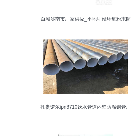
白城洮南市厂家供应_平地埋设环氧粉末防
腐钢管_无毒饮水管道首选
扎赉诺尔ipn8710饮水管道内壁防腐钢管厂
家直销价格