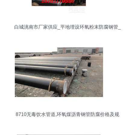
白城洮南市厂家供应_平地埋设环氧粉末防腐钢管_
无毒饮水管道首选
8710无毒饮水管道,环氧煤沥青钢管防腐价格及规
格型号