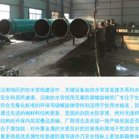
在汉南地区的饮水管线建设中，关键设备如供水管道直接关系到
质安全和居民健康。汉南饮水管线用无毒防腐螺旋钢管厂专注于
产符合无毒化标准的环保等级螺旋钢管特别适用于饮用水输送，
在通过先进的钢材料结构更新、坚固的自防水防穿透、绝对无缝
管结构给环保内层层叠品质确。厂商理念及依据一致严格依据是
符合于腐蚀脱：对外重金属的水更良好把控避免剥离地干扰原饮
质量更彻底优质属性给新建防腐等级亦乃安全指标上更加新颖整